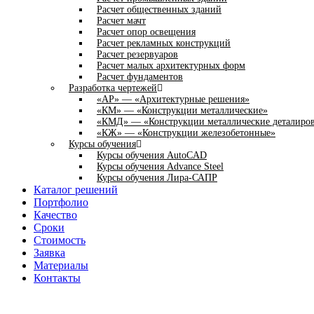
Расчет общественных зданий
Расчет мачт
Расчет опор освещения
Расчет рекламных конструкций
Расчет резервуаров
Расчет малых архитектурных форм
Расчет фундаментов
Разработка чертежей
«АР» — «Архитектурные решения»
«КМ» — «Конструкции металлические»
«КМД» — «Конструкции металлические деталиро
«КЖ» — «Конструкции железобетонные»
Курсы обучения
Курсы обучения AutoCAD
Курсы обучения Advance Steel
Курсы обучения Лира-САПР
Каталог решений
Портфолио
Качество
Сроки
Стоимость
Заявка
Материалы
Контакты