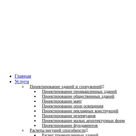
Главная
Услуги
Проектирование зданий и сооружений
Проектирование промышленных зданий
Проектирование общественных зданий
Проектирование мачт
Проектирование опор освещения
Проектирование рекламных конструкций
Проектирование резервуаров
Проектирование малых архитектурных форм
Проектирование фундаментов
Расчеты несущей способности
Расчет промышленных зданий