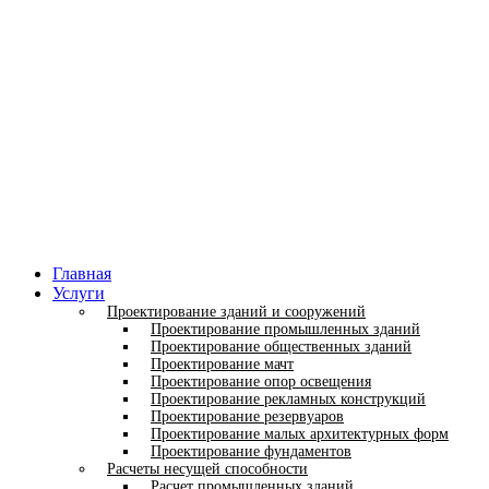
Главная
Услуги
Проектирование зданий и сооружений
Проектирование промышленных зданий
Проектирование общественных зданий
Проектирование мачт
Проектирование опор освещения
Проектирование рекламных конструкций
Проектирование резервуаров
Проектирование малых архитектурных форм
Проектирование фундаментов
Расчеты несущей способности
Расчет промышленных зданий