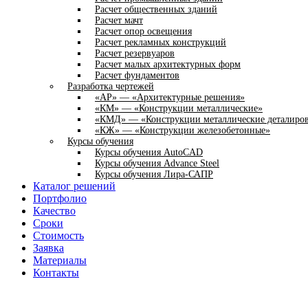
Расчет общественных зданий
Расчет мачт
Расчет опор освещения
Расчет рекламных конструкций
Расчет резервуаров
Расчет малых архитектурных форм
Расчет фундаментов
Разработка чертежей
«АР» — «Архитектурные решения»
«КМ» — «Конструкции металлические»
«КМД» — «Конструкции металлические деталиро
«КЖ» — «Конструкции железобетонные»
Курсы обучения
Курсы обучения AutoCAD
Курсы обучения Advance Steel
Курсы обучения Лира-САПР
Каталог решений
Портфолио
Качество
Сроки
Стоимость
Заявка
Материалы
Контакты