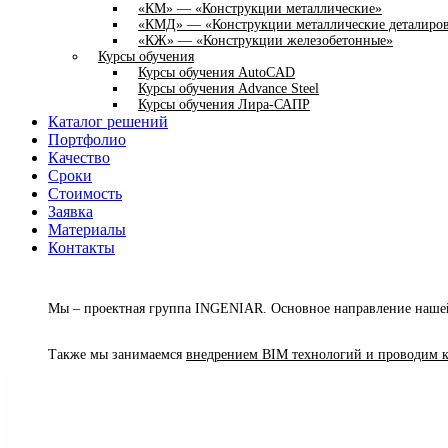
«КМ» — «Конструкции металлические»
«КМД» — «Конструкции металлические деталиро
«КЖ» — «Конструкции железобетонные»
Курсы обучения
Курсы обучения AutoCAD
Курсы обучения Advance Steel
Курсы обучения Лира-САПР
Каталог решений
Портфолио
Качество
Сроки
Стоимость
Заявка
Материалы
Контакты
Мы – проектная группа INGENIAR. Основное направление нашей
Также мы занимаемся
внедрением BIM технологий и проводим ку