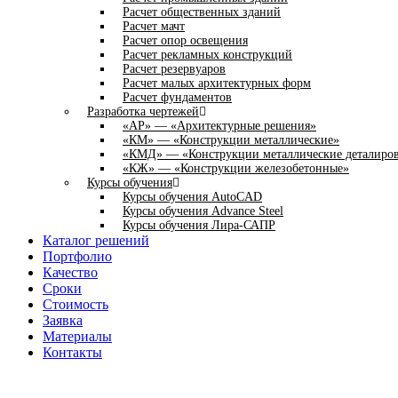
Расчет общественных зданий
Расчет мачт
Расчет опор освещения
Расчет рекламных конструкций
Расчет резервуаров
Расчет малых архитектурных форм
Расчет фундаментов
Разработка чертежей
«АР» — «Архитектурные решения»
«КМ» — «Конструкции металлические»
«КМД» — «Конструкции металлические деталиро
«КЖ» — «Конструкции железобетонные»
Курсы обучения
Курсы обучения AutoCAD
Курсы обучения Advance Steel
Курсы обучения Лира-САПР
Каталог решений
Портфолио
Качество
Сроки
Стоимость
Заявка
Материалы
Контакты