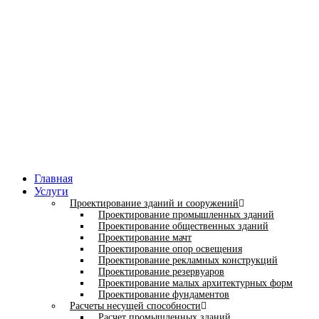
Главная
Услуги
Проектирование зданий и сооружений
Проектирование промышленных зданий
Проектирование общественных зданий
Проектирование мачт
Проектирование опор освещения
Проектирование рекламных конструкций
Проектирование резервуаров
Проектирование малых архитектурных форм
Проектирование фундаментов
Расчеты несущей способности
Расчет промышленных зданий