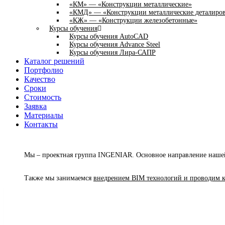
«КМ» — «Конструкции металлические»
«КМД» — «Конструкции металлические деталиро
«КЖ» — «Конструкции железобетонные»
Курсы обучения
Курсы обучения AutoCAD
Курсы обучения Advance Steel
Курсы обучения Лира-САПР
Каталог решений
Портфолио
Качество
Сроки
Стоимость
Заявка
Материалы
Контакты
Мы – проектная группа INGENIAR. Основное направление нашей
Также мы занимаемся
внедрением BIM технологий и проводим ку