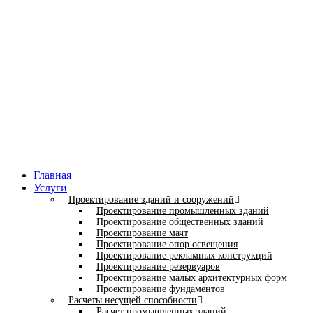
Главная
Услуги
Проектирование зданий и сооружений
Проектирование промышленных зданий
Проектирование общественных зданий
Проектирование мачт
Проектирование опор освещения
Проектирование рекламных конструкций
Проектирование резервуаров
Проектирование малых архитектурных форм
Проектирование фундаментов
Расчеты несущей способности
Расчет промышленных зданий