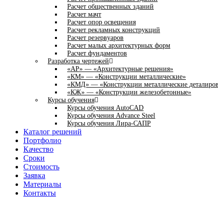
Расчет общественных зданий
Расчет мачт
Расчет опор освещения
Расчет рекламных конструкций
Расчет резервуаров
Расчет малых архитектурных форм
Расчет фундаментов
Разработка чертежей
«АР» — «Архитектурные решения»
«КМ» — «Конструкции металлические»
«КМД» — «Конструкции металлические деталиро
«КЖ» — «Конструкции железобетонные»
Курсы обучения
Курсы обучения AutoCAD
Курсы обучения Advance Steel
Курсы обучения Лира-САПР
Каталог решений
Портфолио
Качество
Сроки
Стоимость
Заявка
Материалы
Контакты