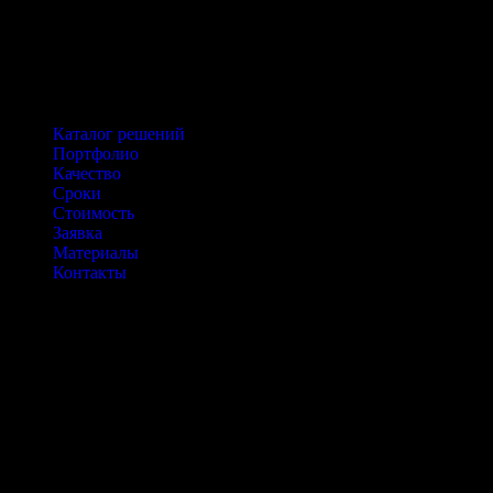
«КМ» — «Конструкции металлические»
«КМД» — «Конструкции металлические деталиро
«КЖ» — «Конструкции железобетонные»
Курсы обучения
Курсы обучения AutoCAD
Курсы обучения Advance Steel
Курсы обучения Лира-САПР
Каталог решений
Портфолио
Качество
Сроки
Стоимость
Заявка
Материалы
Контакты
Мы – проектная группа INGENIAR. Основное направление нашей
Также мы занимаемся
внедрением BIM технологий и проводим ку